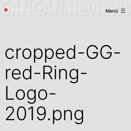
Zum
Gangan
Menü
Inhalt
Book
springen
Reviews
cropped-GG-
red-Ring-
Logo-
2019.png