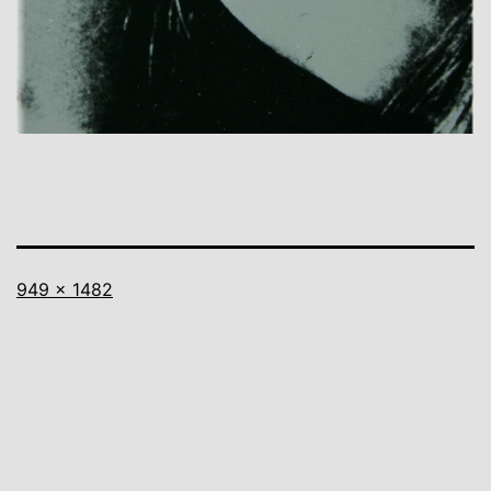
Vollständige
949 × 1482
Größe