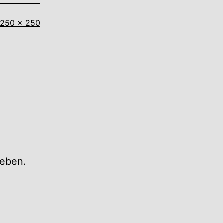
Vollständige
250 × 250
Größe
eben.