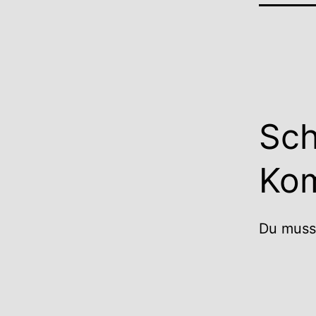
Sch
Ko
Du mus