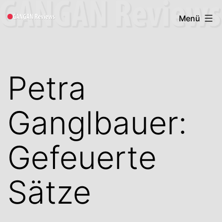
Zum
Gangan
Menü
Inhalt
Book
springen
Reviews
Petra
Ganglbauer:
Gefeuerte
Sätze