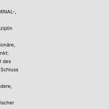
INAL-,
ziplin
ionäre,
nkt:
l des
 Schluss
dere,
fischer