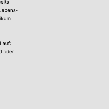
seits
-Lebens-
likum
 auf:
d oder