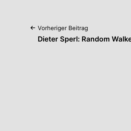
Beitrags-
Vorheriger Beitrag
Dieter Sperl: Random Walk
Navigation