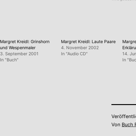
Margret Kreidl: Grinshorn
Margret Kreidl: Laute Paare
Margre
und Wespenmaler
4. November 2002
Erklär
3. September 2001
In "Audio CD"
14. Ju
In "Buch"
In "Bu
Veröffentl
Von
Buch 