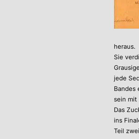
heraus.
Sie verd
Grausige
jede Seq
Bandes e
sein mit
Das Zuc
ins Final
Teil zwe