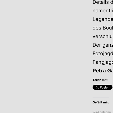
Details d
namentli
Legenden
des Bou
verschl
Der ganz
Fotojagd
Fangjag
Petra G
Teilen mit:
Gefällt mir:
Wird geladen 