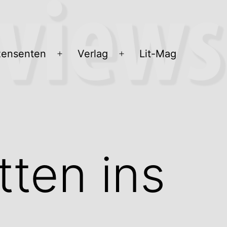
ensenten
Verlag
Lit-Mag
Menü
Menü
öffnen
öffnen
tten ins