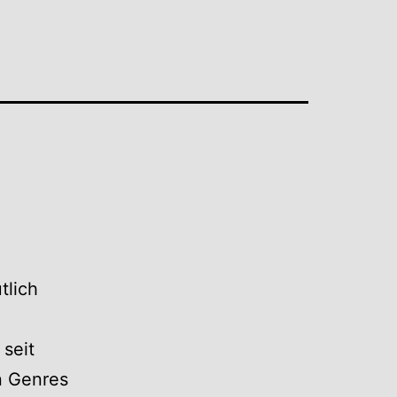
tlich
.
 seit
n Genres