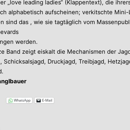
er „love leading ladies“ (Klappentext), die ihrer
ch alphabetisch aufscheinen; verkitschte Mini
 sind das , wie sie tagtäglich vom Massenpub
levards
ungen werden.
e Band zeigt eiskalt die Mechanismen der Jagd
, Schicksalsjagd, Druckjagd, Treibjagd, Hetzjag
d.
anglbauer
WhatsApp
E-Mail
…