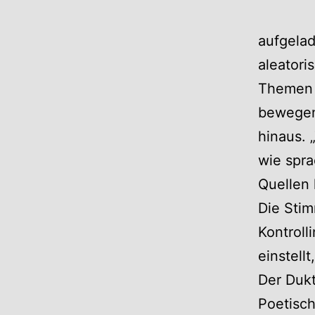
aufgelad
aleatori
Themen 
bewegen 
hinaus. 
wie spra
Quellen 
Die Stim
Kontroll
einstell
Der Dukt
Poetisch