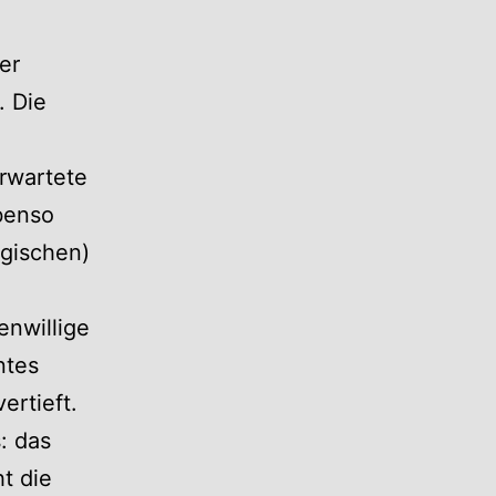
er
. Die
rwartete
ebenso
ogischen)
enwillige
ntes
ertieft.
: das
t die