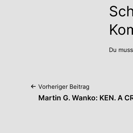
Sch
Ko
Du mus
Beitrags-
Vorheriger Beitrag
Martin G. Wanko: KEN. A 
Navigation