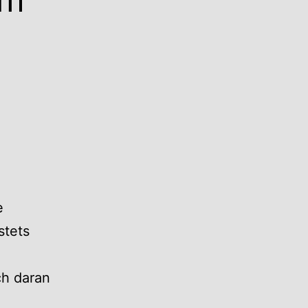
e
stets
ch daran