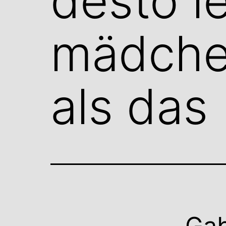
desto le
mädchen
als das
Gab