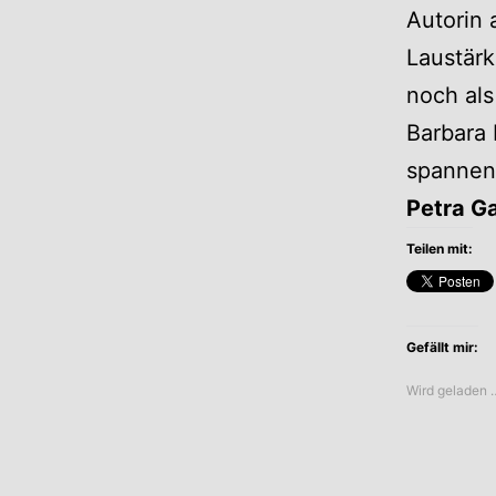
Autorin 
Laustär
noch als
Barbara
spannen
Petra G
Teilen mit:
Gefällt mir:
Wird geladen 