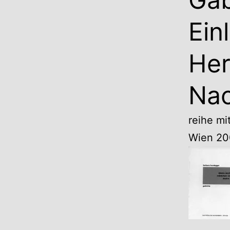
Ein
Her
Na
reihe mi
Wien 20