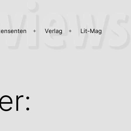
ensenten
Verlag
Lit-Mag
Menü
Menü
öffnen
öffnen
er: