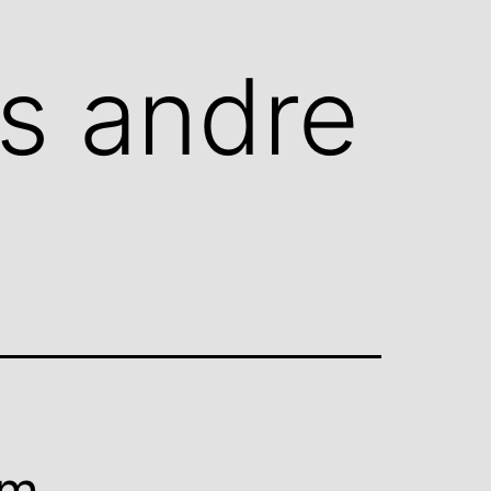
s andre
am