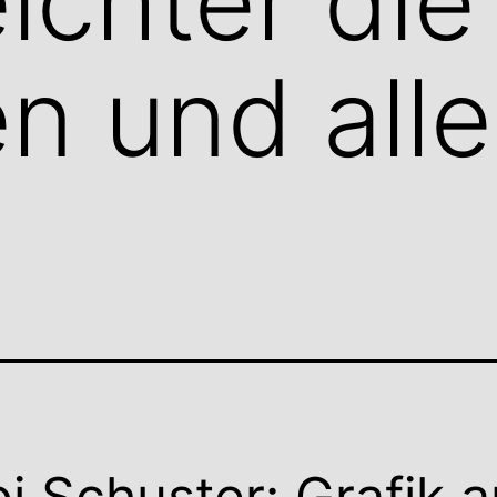
ichter die
 und alle
i Schuster: Grafik 