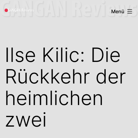
Zum
Gangan
Menü
Inhalt
Book
springen
Reviews
Ilse Kilic: Die
Rückkehr der
heimlichen
zwei