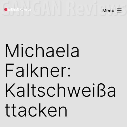
Zum
Gangan
Menü
Inhalt
Book
springen
Reviews
Michaela
Falkner:
Kaltschweißa
ttacken