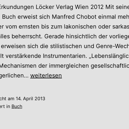
Erkundungen Löcker Verlag Wien 2012 Mit sei
 Buch erweist sich Manfred Chobot einmal meh
er vom ernsten bis zum lakonischen oder sarka
lles beherrscht. Gerade hinsichtlich der vorlie
rweisen sich die stilistischen und Genre-Wech
lt verstärkende Instrumentarien. „Lebenslänglic
 Mechanismen der immergleichen gesellschaftli
Manfred
rgerlichen…
weiterlesen
Chobot:
Lebenslänglich
icht am
14. April 2013
Wichtelgasse
ert in
Buch