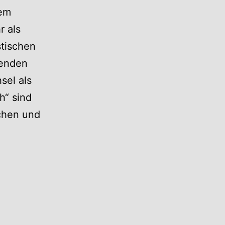
nem
r als
stischen
genden
sel als
h“ sind
chen und