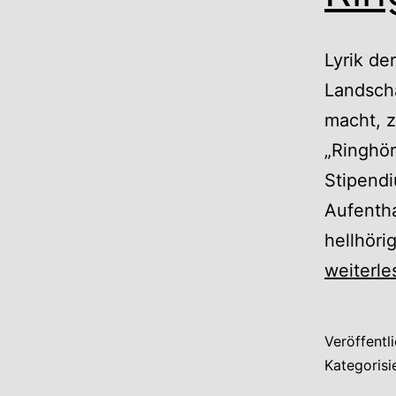
Lyrik de
Landsch
macht, z
„Ringhör
Stipendi
Aufentha
hellhöri
weiterle
Veröffentl
Kategorisi