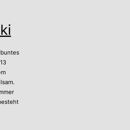
ki
 buntes
013
dem
ilsam.
immer
besteht