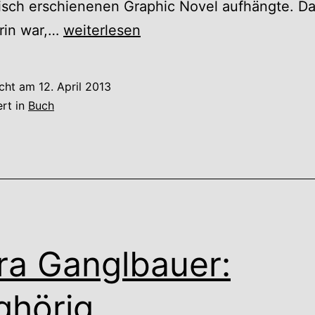
risch erschienenen Graphic Novel aufhängte. Da
Gerald
rin war,…
weiterlesen
Hartwig:
Chamäleon
icht am
12. April 2013
ert in
Buch
ra Ganglbauer:
ghörig