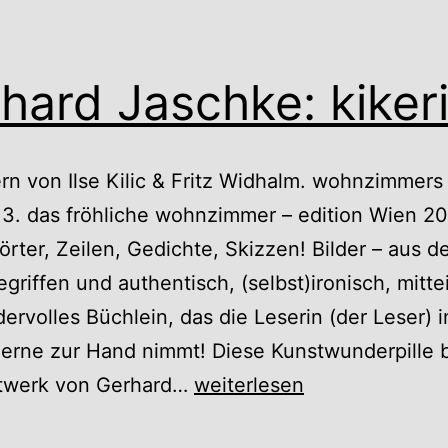
hard Jaschke: kikeri
ern von Ilse Kilic & Fritz Widhalm. wohnzimmers
t 3. das fröhliche wohnzimmer – edition Wien 2
rter, Zeilen, Gedichte, Skizzen! Bilder – aus 
griffen und authentisch, (selbst)ironisch, mitte
ervolles Büchlein, das die Leserin (der Leser) 
erne zur Hand nimmt! Diese Kunstwunderpille 
Gerhard
twerk von Gerhard…
weiterlesen
Jaschke: