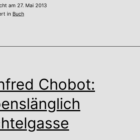
kikeriki
icht am
27. Mai 2013
ert in
Buch
fred Chobot:
enslänglich
htelgasse