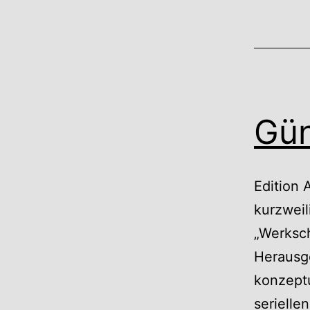
Gün
Edition 
kurzwei
„Werksch
Herausge
konzeptu
serielle