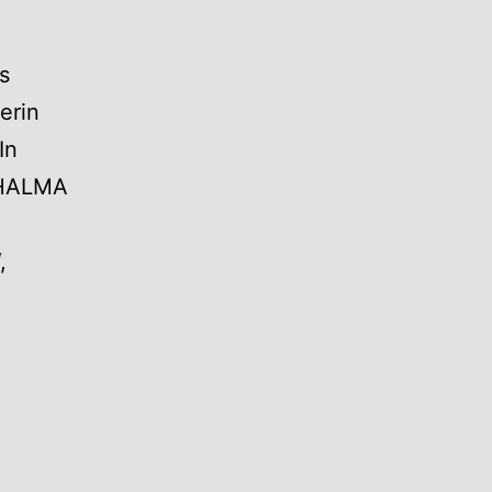
s
erin
In
s HALMA
,
etra
anglbauer:
inghörig