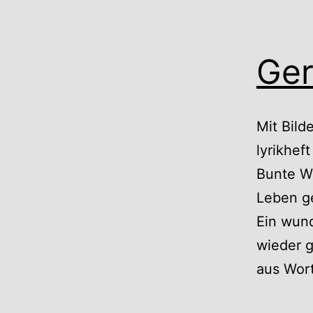
Ger
Mit Bild
lyrikhef
Bunte Wö
Leben ge
Ein wund
wieder g
aus Wor