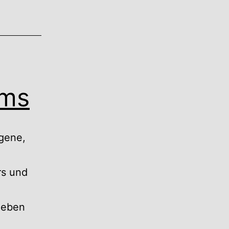
ims
ngene,
rs und
 Neben