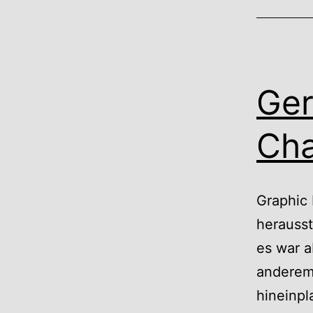
Ger
Ch
Graphic 
herausst
es war a
anderem 
hineinpl