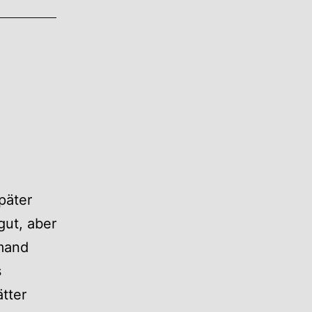
päter
gut, aber
emand
s
ätter