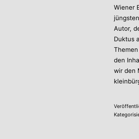
Wiener 
jüngsten
Autor, d
Duktus a
Themen e
den Inha
wir den
kleinbü
Veröffentl
Kategorisi