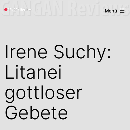
Zum
Gangan
Menü
Inhalt
Book
springen
Reviews
Irene Suchy:
Litanei
gottloser
Gebete