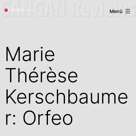
Zum
Gangan
Menü
Inhalt
Book
springen
Reviews
Marie
Thérèse
Kerschbaume
r: Orfeo